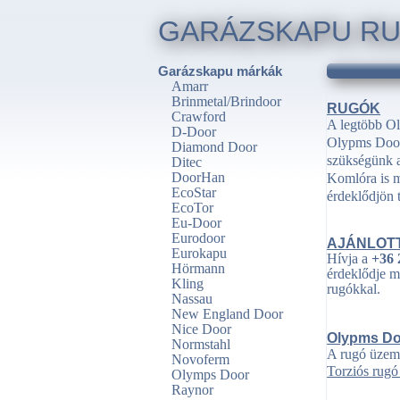
GARÁZSKAPU RU
Garázskapu márkák
Amarr
Brinmetal/Brindoor
RUGÓK
Crawford
A legtöbb Ol
D-Door
Olypms Door
Diamond Door
szükségünk a
Ditec
DoorHan
Komlóra is má
EcoStar
érdeklődjön 
EcoTor
Eu-Door
Eurodoor
AJÁNLOT
Eurokapu
Hívja a
+36 
Hörmann
érdeklődje m
Kling
rugókkal.
Nassau
New England Door
Nice Door
Olypms Do
Normstahl
A rugó üzeme
Novoferm
Torziós rug
Olymps Door
Raynor