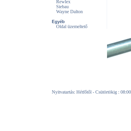
Rewlex
Siebau
Wayne Dalton
Egyéb
Oldal üzemeltető
Nyitvatartás: Hétfőtől - Csütörtökig : 08:0