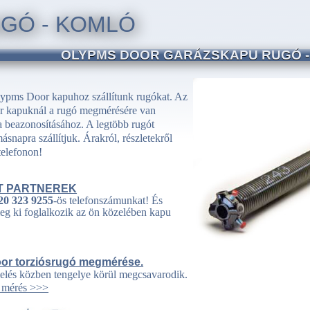
GÓ - KOMLÓ
OLYPMS DOOR GARÁZSKAPU RUGÓ 
ypms Door kapuhoz szállítunk rugókat. Az
 kapuknál a rugó megmérésére van
 beazonosításához. A legtöbb rugót
snapra szállítjuk. Árakról, részletekről
telefonon!
T PARTNEREK
20 323 9255
-ös telefonszámunkat! És
eg ki foglalkozik az ön közelében kapu
or torziósrugó megmérése.
lés közben tengelye körül megcsavarodik.
ó mérés >>>